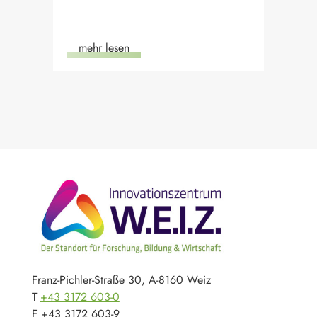
mehr lesen
m
Franz-Pichler-Straße 30, A-8160 Weiz
T
+43 3172 603-0
F +43 3172 603-9