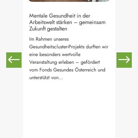
Mentale Gesundheit in der
Arbeitswelt stärken – gemeinsam
Zukunft gestalten
n
Im Rahmen unseres
„Le
en
Anl
Gesundheitscluster-Projekts durften wir
st
eine besonders wertvolle
Mit
Veranstaltung erleben – gefördert
Anl
vom Fonds Gesundes Österreich und
Gen
unterstützt von...
WEI
Zei
Die.