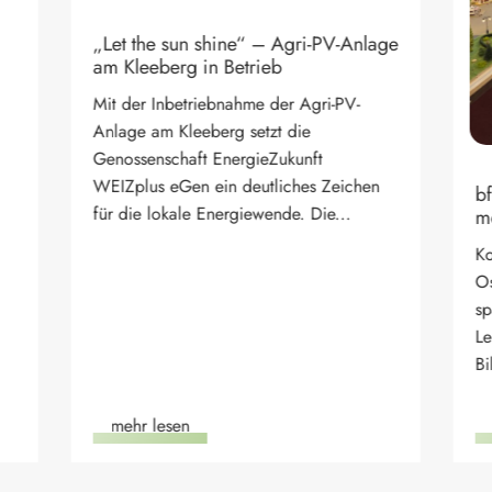
lage
en
bfi Steiermark gab Einblicke in
moderne Ausbildungsstätte in Weiz
Koordiniert von der Regionalentwicklung
Oststeiermark fand kürzlich eine
spannende Besichtigung der
Lehrwerkstätte des bfi Steiermark-
Bildungszentrum Weiz statt....
mehr lesen