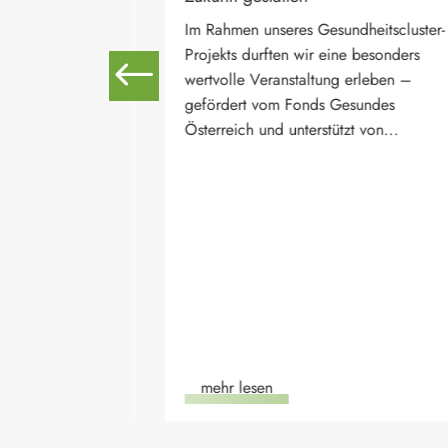
undheitscluster-
„Let the sun shine“ – Agri-PV-An
ine besonders
am Kleeberg in Betrieb
g erleben –
Mit der Inbetriebnahme der Agri-PV-
Gesundes
Anlage am Kleeberg setzt die
tzt von...
Genossenschaft EnergieZukunft
WEIZplus eGen ein deutliches Zeich
für die lokale Energiewende. Die...
mehr lesen